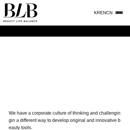
KR
EN
CN
맨끝
Inspirational Explorers of
Beauty Life Balance
HOME
>
ABOUT US
>
PRODUCT
We have a corporate culture of thinking and challengin
g
in a different way to develop original and innovative b
eauty tools.